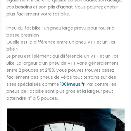
également inclure
,
la
qualité de son cadre,
son
design
,
vos
besoins
et son
prix d’achat
. Vous pourrez choisir
plus facilement votre fat bike.
Pneu du fat bike : un pneu large prévu pour rouler à
basse pression
Quelle est la différence entre un pneu VTT et un Fat
bike ?
Le pneu est l’élément qui différencie un VTT et un Fat
Bike. La largeur d’un pneu de VTT varie généralement
entre 2 pouces et 2″80. Vous pouvez trouvez assez
facilement des pneus de vélos tout terrains sur des
sites spécialisés comme
1001Pneus.fr
. Par contre, les
pneus de Fat bike sont plus gros et la largeur peut
atteindre 4″ à 5 pouces.