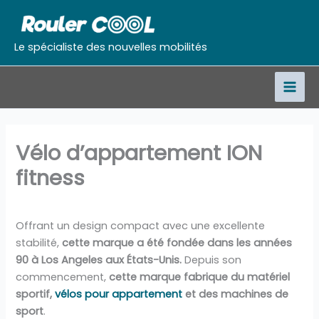
Aller
au
contenu
Le spécialiste des nouvelles mobilités
Vélo d’appartement ION
fitness
Offrant un design compact avec une excellente
stabilité,
cette marque a été fondée dans les années
90 à Los Angeles aux États-Unis.
Depuis son
commencement,
cette marque fabrique du matériel
sportif,
vélos pour appartement
et des machines de
sport
.